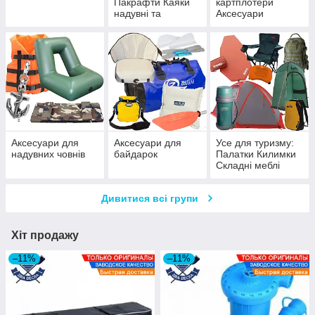
Пакрафти Каяки
картплотери
надувні та
Аксесуари
корпусні
Підводні
відеокамери
Аксесуари для
Аксесуари для
Усе для туризму:
надувних човнів
байдарок
Палатки Килимки
Складні меблі
Термоси
Дивитися всі групи
Хіт продажу
–11%
–11%