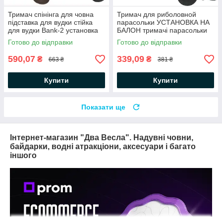
Тримач спінінга для човна
Тримач для риболовной
підставка для вудки стійка
парасольки УСТАНОВКА НА
для вудки Bank-2 установка
БАЛОН тримачі парасольки
на сидіння 2 штуки
для риболовлі парасолька
Готово до відправки
Готово до відправки
для надувного човна
590,07
339,09
₴
₴
663 ₴
381 ₴
Купити
Купити
Показати ще
Інтернет-магазин "Два Весла". Надувні човни,
байдарки, водні атракціони, аксесуари і багато
іншого