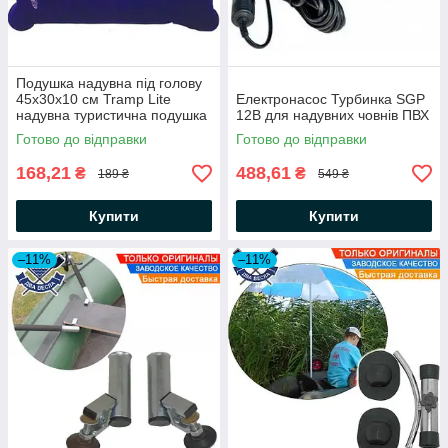
Подушка надувна під голову
45х30х10 см Tramp Lite
Електронасос Турбинка SGP
надувна туристична подушка
12В для надувних човнів ПВХ
для кемпінгу подорожей
Готово до відправки
Готово до відправки
168,21
488,61
₴
₴
189 ₴
549 ₴
Купити
Купити
–11%
–11%