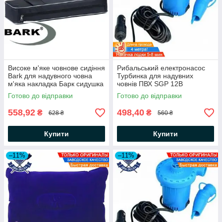
Високе м'яке човнове сидіння
Рибальський електронасос
Bark для надувного човна
Турбинка для надувних
м'яка накладка Барк сидушка
човнів ПВХ SGP 12В
на банку 10х65х20 см
накачування/відкачування за
Готово до відправки
Готово до відправки
3-5 хв, дріт 4 м, 600 л/мі
558,92
498,40
₴
₴
628 ₴
560 ₴
Купити
Купити
–11%
–11%