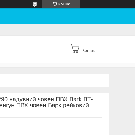
Кошик
Кошик
90 надувний човен ПВХ Bark BT-
двигун ПВХ човен Барк рейковий