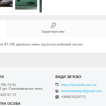
Характеристики
k BT-290 двомісна човен під мотор рейковий настил
 785-73-61
https://dvavesla.com.ua
 2 дні. Самовивезення нема
dvavesladnepr@gmail.com
 622-57-72
+380676225772