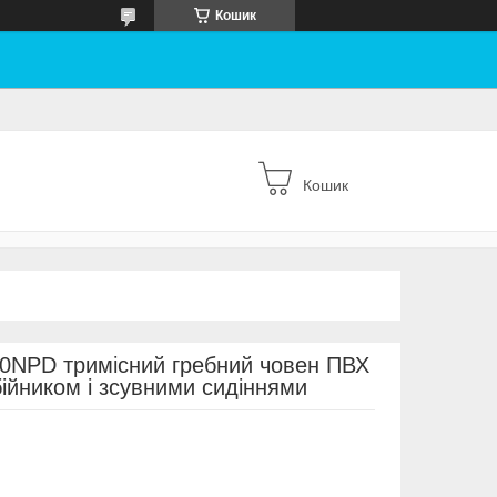
Кошик
Кошик
00NPD тримісний гребний човен ПВХ
ійником і зсувними сидіннями