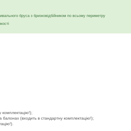
вального бруса з бризковідбійником по всьому периметру
кості
у комплектацію!);
а балонах (входить в стандартну комплектацію!);
ацію!).