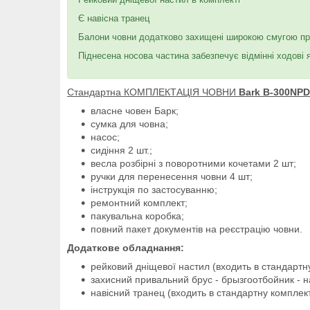
Є навісна транец
Балони човни додатково захищені широкою смугою при
Піднесена носова частина забезпечує відмінні ходові я
Стандартна КОМПЛЕКТАЦІЯ ЧОВНИ
Bark B-300NPD
власне човен Барк;
сумка для човна;
насос;
сидіння 2 шт.;
весла розбірні з поворотними кочетами 2 шт;
ручки для перенесення човни 4 шт;
інструкція по застосуванню;
ремонтний комплект;
пакувальна коробка;
повний пакет документів на реєстрацію човни.
Додаткове обладнання:
рейковий дніщевої настил (входить в стандартн
захисний привальний брус - брызгоотбойник - н
навісний транец (входить в стандартну комплект