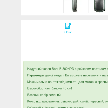
Опис
Надувний човен Bark B-300NPD з рейковим настилом три
Параметри
даної моделі Ви зможете переглянути на 
Максимальна вантажопідйомність для моторно-гребни
Высокобортная: балони 40 см!
Базовий колір зелений
Колір під замовлення: світло-сірий, синій, червоний, ж
Рейковий дніщевої настил в комплекті