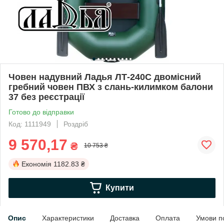
Човен надувний Ладья ЛТ-240С двомісний
гребний човен ПВХ з слань-килимком балони
37 без реєстрації
Готово до відправки
Код: 1111949
Роздріб
9 570,17
₴
10 753 ₴
Економія
1182.83 ₴
Купити
Опис
Характеристики
Доставка
Оплата
Умови п