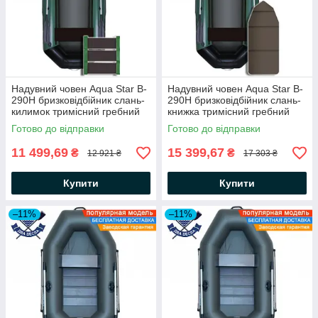
Надувний човен Aqua Star B-
Надувний човен Aqua Star B-
290Н бризковідбійник слань-
290Н бризковідбійник слань-
килимок тримісний гребний
книжка тримісний гребний
човен АкваСтар +комплект д/
човен АкваСтар + комплект д/
Готово до відправки
Готово до відправки
якоря на носі, балон 35
якоря на носі, балон 35
11 499,69
15 399,67
₴
₴
12 921 ₴
17 303 ₴
Купити
Купити
–11%
–11%