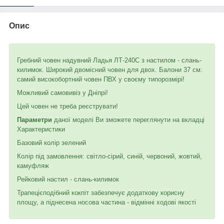
Опис
Гребний човен надувний Ладья ЛТ-240С з настилом - слань-
килимок. Широкий двомісний човен для двох. Балони 37 см:
самий високобортний човен ПВХ у своєму типорозмірі!
Можливий самовивіз у Дніпрі!
Цей човен не треба реєструвати!
Параметри
даної моделі Ви зможете переглянути на вкладці
Характеристики
Базовий колір зелений
Колір під замовлення: світло-сірий, синій, червоний, жовтий,
камуфляж
Рейковий настил - слань-килимок
Трапецієподібний кокпіт забезпечує додаткову корисну
площу, а піднесена носова частина - відмінні ходові якості