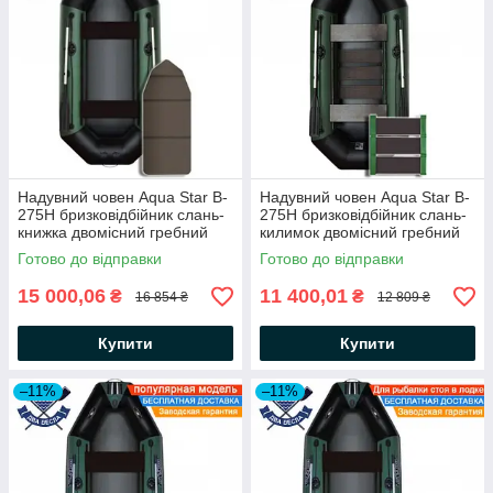
Надувний човен Aqua Star B-
Надувний човен Aqua Star B-
275Н бризковідбійник слань-
275Н бризковідбійник слань-
книжка двомісний гребний
килимок двомісний гребний
човен АкваСтар + комплект д/
човен АкваСтар +комплект д/
Готово до відправки
Готово до відправки
якоря на носі, балон 35
якоря на носі, балон 35
15 000,06
11 400,01
₴
₴
16 854 ₴
12 809 ₴
Купити
Купити
–11%
–11%