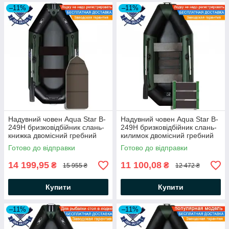
–11%
–11%
Надувний човен Aqua Star B-
Надувний човен Aqua Star B-
249Н бризковідбійник слань-
249Н бризковідбійник слань-
книжка двомісний гребний
килимок двомісний гребний
човен АкваСтар + комплект д/
човен АкваСтар +комплект д/
Готово до відправки
Готово до відправки
якоря на носі, балон 35
якоря на носі, балон 35
14 199,95
11 100,08
₴
₴
15 955 ₴
12 472 ₴
Купити
Купити
–11%
–11%