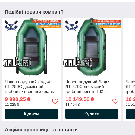
Подібні товари компанії
Човен надувний Ладья
Човен надувний Ладья
Чове
ЛТ-250С двомісний
ЛТ-270С двомісний
ЛТ-2
гребний човен пвх слань-
гребний човен ПВХ з
греб
килимок балони 37
слань-килимком балони
кили
9 990,25
10 149,56
10 
₴
₴
37
сід 
11 225 ₴
11 404 ₴
11 51
Купити
Купити
Акційні пропозиції та новинки