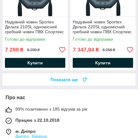
Надувний човен Sportex
Надувний човен Sportex
Дельта 210SL одномісний
Дельта 220SL одномісний
гребний човен ПВХ Спортекс
гребний човен ПВХ Спортекс
балони 34 слань-килимок
балони 34 слань-килимок
Готово до відправки
Готово до відправки
весла
весла
7 298
7 347,84
₴
₴
8 200 ₴
8 256 ₴
Купити
Купити
Показати ще
Про нас
99% позитивних з 185 відгуків за рік
Працює з 22.10.2018
м. Дніпро
Дніпро, Україна