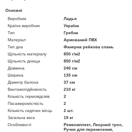
Основні
Виробник
Ладья
Країна виробник
Україна
Тип
Гребна
Матеріал
Армований ПВХ
Тип дна
Фанерна рейкова слань
Щільність матеріалу
850 г/м2
Щільність днища
850 г/м2
Довжина
240 см
Ширина
135 см
Діаметр балона
37 см
Вантажопідйомність
210 кг
Кількість гермовідсіків
2
Пасажиромісткість
2
Кількість сидячих місць
2 шт.
Загальна вага
19 кг
Особливості
Ремкомплект, Леєрний трос,
Ручки для перенесення,