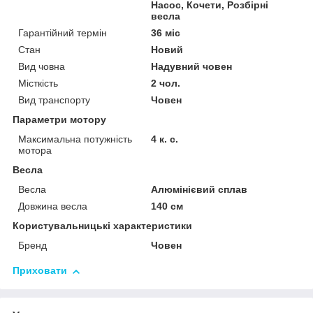
Насос, Кочети, Розбірні
весла
Гарантійний термін
36 міс
Стан
Новий
Вид човна
Надувний човен
Місткість
2 чол.
Вид транспорту
Човен
Параметри мотору
Максимальна потужність
4 к. с.
мотора
Весла
Весла
Алюмінієвий сплав
Довжина весла
140 см
Користувальницькі характеристики
Бренд
Човен
Приховати