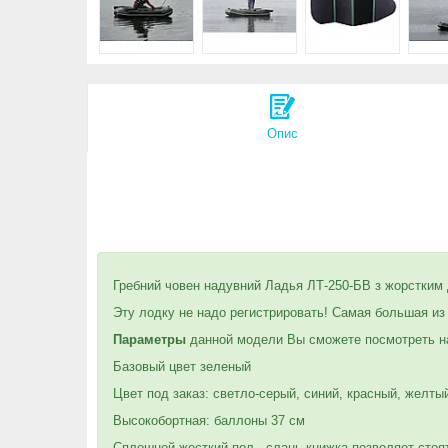
Опис
Гребний човен надувний Ладья ЛТ-250-БВ з жорстким 
Эту лодку не надо регистрировать! Самая большая из
Параметры
данной модели Вы сможете посмотреть на
Базовый цвет зеленый
Цвет под заказ: светло-серый, синий, красный, желт
Высокобортная: баллоны 37 см
Сплошной жесткий пол - слань-книжка позволяет стоят