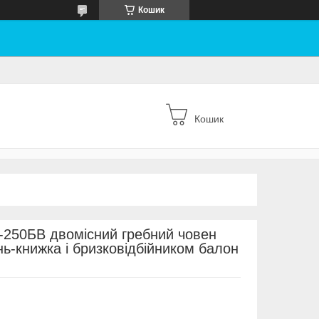
Кошик
Кошик
-250БВ двомісний гребний човен
ь-книжка і бризковідбійником балон