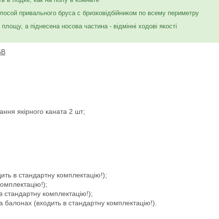
сой привального бруса с бризковідбійником по всему периметру
площу, а піднесена носова частина - відмінні ходові якості
БВ
ння якірного каната 2 шт;
дить в стандартну комплектацію!);
комплектацію!);
в стандартну комплектацію!);
а балонах (входить в стандартну комплектацію!).