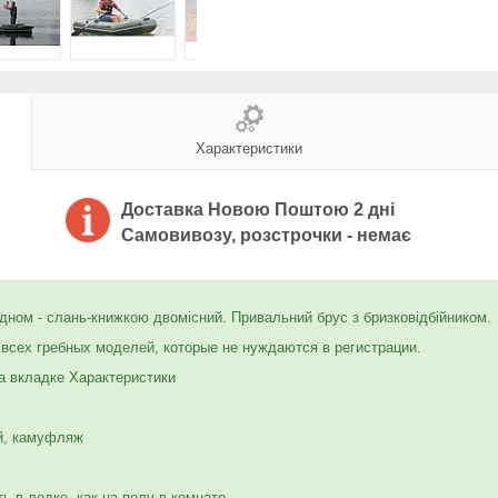
Характеристики
Доставка Новою Поштою 2 дні
Самовивозу, розстрочки - немає
дном - слань-книжкою двомісний. Привальний брус з бризковідбійником.
 всех гребных моделей, которые не нуждаются в регистрации.
 вкладке Характеристики
ый, камуфляж
ь в лодке, как на полу в комнате