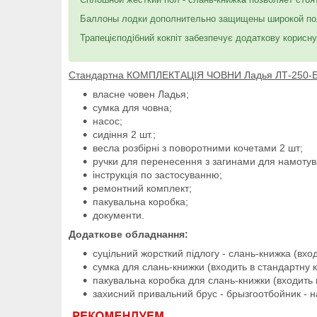
Баллоны лодки дополнительно защищены широкой поло
Трапецієподібний кокпіт забезпечує додаткову корисну 
Стандартна КОМПЛЕКТАЦІЯ ЧОВНИ Ладья ЛТ-250-
власне човен Ладья;
сумка для човна;
насос;
сидіння 2 шт.;
весла розбірні з поворотними кочетами 2 шт;
ручки для перенесення з загинами для намотува
інструкція по застосуванню;
ремонтний комплект;
пакувальна коробка;
документи.
Додаткове обладнання:
суцільний жорсткий підлогу - слань-книжка (вхо
сумка для слань-книжки (входить в стандартну 
пакувальна коробка для слань-книжки (входить 
захисний привальний брус - брызгоотбойник - н