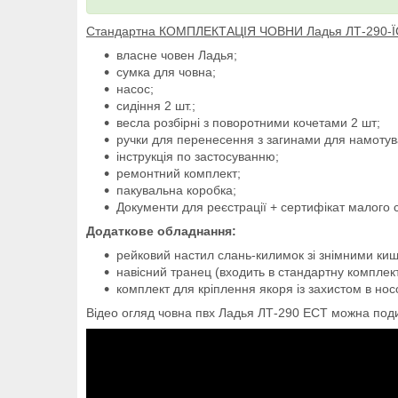
Стандартна КОМПЛЕКТАЦІЯ ЧОВНИ Ладья ЛТ-290-
власне човен Ладья;
сумка для човна;
насос;
сидіння 2 шт.;
весла розбірні з поворотними кочетами 2 шт;
ручки для перенесення з загинами для намотува
інструкція по застосуванню;
ремонтний комплект;
пакувальна коробка;
Документи для реєстрації + сертифікат малого 
Додаткове обладнання:
рейковий настил слань-килимок зі знімними киш
навісний транец (входить в стандартну комплект
комплект для кріплення якоря із захистом в нос
Відео огляд човна пвх Ладья ЛТ-290 ЕСТ можна поди