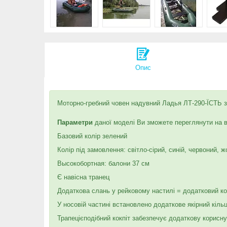
Опис
Моторно-гребний човен надувний Ладья ЛТ-290-ЇСТЬ з
Параметри
даної моделі Ви зможете переглянути на 
Базовий колір зелений
Колір під замовлення: світло-сірий, синій, червоний,
Высокобортная: балони 37 см
Є навісна транец
Додаткова слань у рейковому настилі = додатковий ко
У носовій частині встановлено додаткове якірний кіль
Трапецієподібний кокпіт забезпечує додаткову корисну 