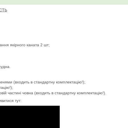
ЇСТЬ
ння якірного каната 2 шт;
судна.
енями (входить в стандартну комплектацію!);
ацію!);
овій частині човна (входить в стандартну комплектацію!).
витися тут: