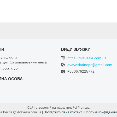
 785-73-61
https://dvavesla.com.ua
 2 дні. Самовивезення нема
dvavesladnepr@gmail.com
 622-57-72
+380676225772
Сайт створений на маркетплейсі
Prom.ua
😊 Два Весла 😊 dvavesla.com.ua |
Поскаржитися на контент
|
Політика конфіденцій