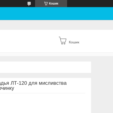
Кошик
Кошик
адья ЛТ-120 для мисливства
очинку