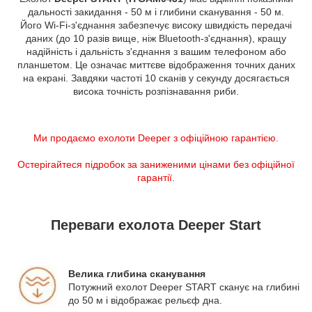
дальності закидання - 50 м і глибини сканування - 50 м.
Його Wi-Fi-з'єднання забезпечує високу швидкість передачі
даних (до 10 разів вище, ніж Bluetooth-з'єднання), кращу
надійність і дальність з'єднання з вашим телефоном або
планшетом. Це означає миттєве відображення точних даних
на екрані. Завдяки частоті 10 сканів у секунду досягається
висока точність розпізнавання риби.
Ми продаємо ехолоти Deeper з офіційною гарантією.
Остерігайтеся підробок за заниженими цінами без офіційної
гарантії.
Переваги ехолота Deeper Start
Велика глибина сканування
Потужний ехолот Deeper START сканує на глибині
до 50 м і відображає рельєф дна.