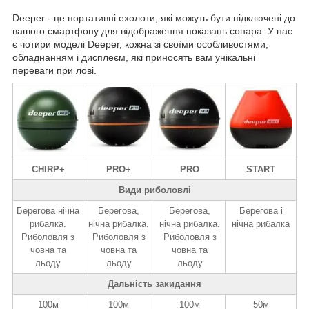
Deeper - це портативні ехолоти, які можуть бути підключені до
вашого смартфону для відображення показань сонара. У нас
є чотири моделі Deeper, кожна зі своїми особливостями,
обладнанням і дисплеєм, які приносять вам унікальні
переваги при лові.
CHIRP+
PRO+
PRO
START
Види риболовлі
Берегова нічна
Берегова,
Берегова,
Берегова і
рибалка.
нічна рибалка.
нічна рибалка.
нічна рибалка
Риболовля з
Риболовля з
Риболовля з
човна та
човна та
човна та
льоду
льоду
льоду
Дальність закидання
100м
100м
100м
50м