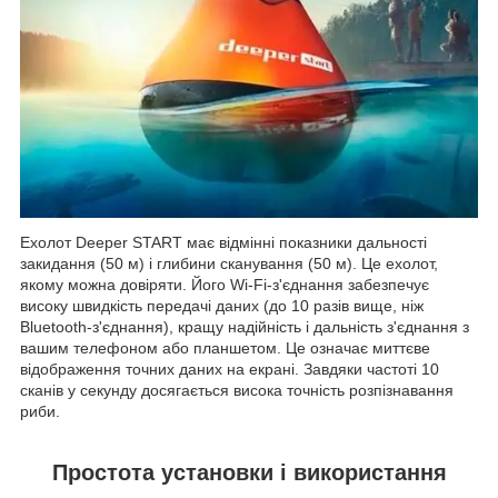
Ехолот Deeper START має відмінні показники дальності
закидання (50 м) і глибини сканування (50 м). Це ехолот,
якому можна довіряти. Його Wi-Fi-з'єднання забезпечує
високу швидкість передачі даних (до 10 разів вище, ніж
Bluetooth-з'єднання), кращу надійність і дальність з'єднання з
вашим телефоном або планшетом. Це означає миттєве
відображення точних даних на екрані. Завдяки частоті 10
сканів у секунду досягається висока точність розпізнавання
риби.
Простота установки і використання