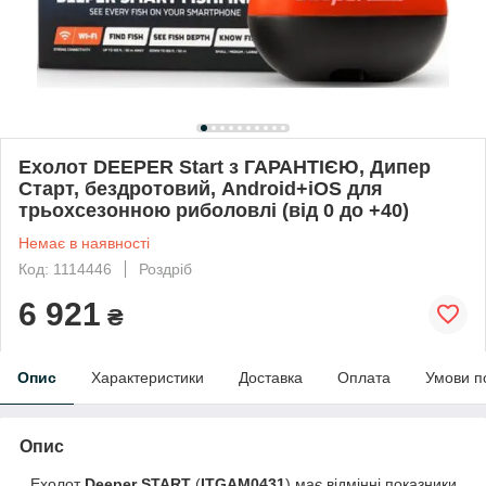
Ехолот DEEPER Start з ГАРАНТІЄЮ, Дипер
Старт, бездротовий, Android+iOS для
трьохсезонною риболовлі (від 0 до +40)
Немає в наявності
Код: 1114446
Роздріб
6 921
₴
Опис
Характеристики
Доставка
Оплата
Умови п
Опис
Ехолот
Deeper START
(
ITGAM0431
) має відмінні показники