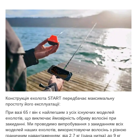
Конструкція ехолота START передбачає максимальну
простоту його експлуатації:
При вазі 65 г він є найлегшим з усіх існуючих моделей
ехолотів, що виключає ймовірність обриву волосіні при
закиданні. Ми проводимо випробування з закиданням всіх
моделей наших ехолотів, використовуючи волосінь з різною
граничним навантаженням: від 2,7 кг (одна нитка) до 9 кг