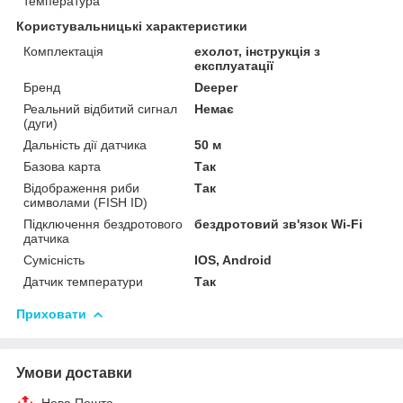
температура
Користувальницькі характеристики
Комплектація
ехолот, інструкція з
експлуатації
Бренд
Deeper
Реальний відбитий сигнал
Немає
(дуги)
Дальність дії датчика
50 м
Базова карта
Так
Відображення риби
Так
символами (FISH ID)
Підключення бездротового
бездротовий зв'язок Wi-Fi
датчика
Сумісність
IOS, Android
Датчик температури
Так
Приховати
Умови доставки
Нова Пошта