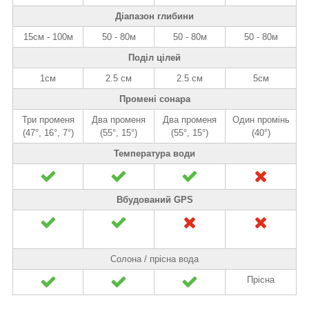
Діапазон глибини
15см - 100м
50 - 80м
50 - 80м
50 - 80м
Поділ цілей
1см
2.5 см
2.5 см
5см
Промені сонара
Три променя
Два променя
Два променя
Один промінь
(47°, 16°, 7°)
(55°, 15°)
(55°, 15°)
(40°)
Температура води
Вбудований GPS
Солона / прісна вода
Прісна