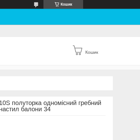
Кошик
Кошик
10S полуторка одномісний гребний
настил балони 34