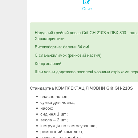
Опис
Надувний гребний човен Grif GH-210S з ПВХ 800 - одн
Характеристики
Високобортна: балони 34 см!
Є слань-килимок (рейковий настил)
Колір зелений
Шви човни додатково посилені чорними стрічками пе
Стандартна КОМПЛЕКТАЦІЯ ЧОВНИ Grif GH-210S
власне човен;
сумка для човна;
насос;
сидіння 1 шт.;
весла – 2 шт.;
інструкція по застосуванню;
ремонтний комплект;
пакувальна коробка;