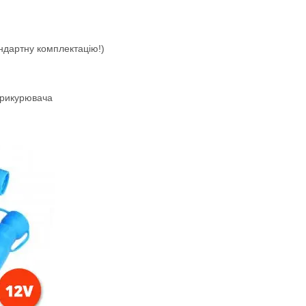
андартну комплектацію!)
прикурювача