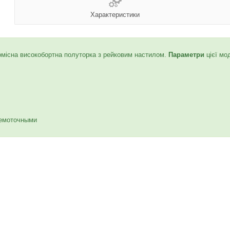
Характеристики
омісна високобортна полуторка з рейковим настилом.
Параметри
цієї мо
ремоточными