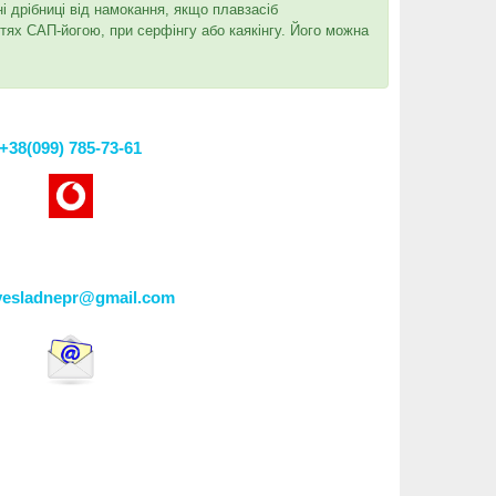
і дрібниці від намокання, якщо плавзасіб
тях САП-йогою, при серфінгу або каякінгу. Його можна
+38(099) 785-73-61
vesladnepr@gmail.com