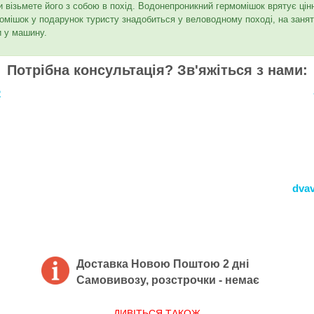
візьмете його з собою в похід. Водонепроникний гермомішок врятує цінн
омішок у подарунок туристу знадобиться у веловодному поході, на занят
и у машину.
Потрібна консультація? Зв'яжіться з нами:
2
dva
Доставка Новою Поштою 2 дні
Самовивозу, розстрочки - немає
ДИВ
ІТЬСЯ
ТАКОЖ