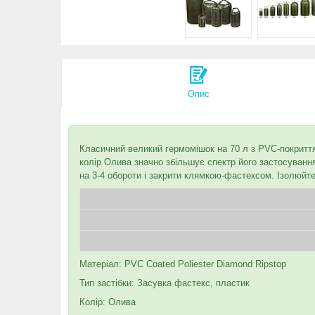
Опис
Класичний великий гермомішок на 70 л з PVC-покриття
колір Олива значно збільшує спектр його застосування
на 3-4 обороти і закрити клямкою-фастексом. Ізолюй
Матеріал: PVC Coated Poliester Diamond Ripstop
Тип застібки: Засувка фастекс, пластик
Колір: Олива