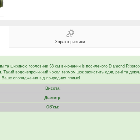
Характеристики
м та шириною горловини 58 см виконаний із посиленого Diamond Ripstop 
. Такий водонепроникний чохол гермомішок захистить одяг, речі та докуме
те Ваше спорядження від природних примх!
Висота:
Діаметр:
Об'єм: