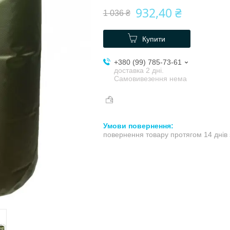
932,40 ₴
1 036 ₴
Купити
+380 (99) 785-73-61
доставка 2 дні.
Самовивезення нема
повернення товару протягом 14 днів