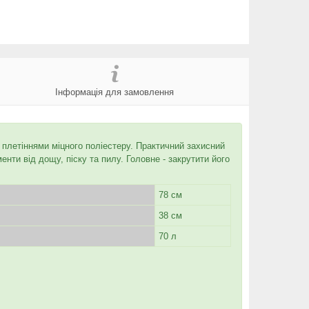
Інформація для замовлення
плетіннями міцного поліестеру. Практичний захисний
нти від дощу, піску та пилу. Головне - закрутити його
78 см
38 см
70 л