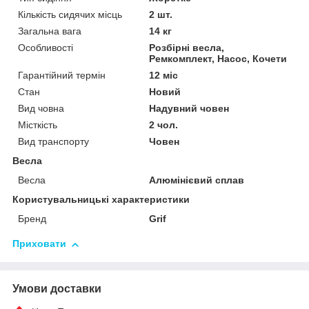
Кількість сидячих місць
2 шт.
Загальна вага
14 кг
Особливості
Розбірні весла,
Ремкомплект, Насос, Кочети
Гарантійний термін
12 міс
Стан
Новий
Вид човна
Надувний човен
Місткість
2 чол.
Вид транспорту
Човен
Весла
Весла
Алюмінієвий сплав
Користувальницькі характеристики
Бренд
Grif
Приховати
Умови доставки