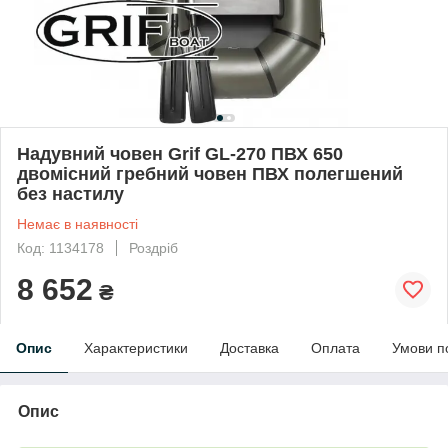
Надувний човен Grif GL-270 ПВХ 650
двомісний гребний човен ПВХ полегшений
без настилу
Немає в наявності
Код: 1134178
Роздріб
8 652
₴
Опис
Характеристики
Доставка
Оплата
Умови п
Опис