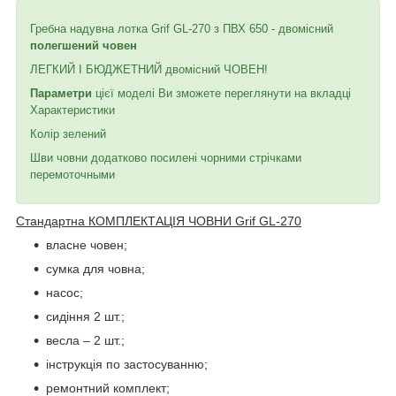
Гребна надувна лотка Grif GL-270 з ПВХ 650 - двомісний
полегшений човен
ЛЕГКИЙ І БЮДЖЕТНИЙ двомісний ЧОВЕН!
Параметри
цієї моделі Ви зможете переглянути на вкладці
Характеристики
Колір зелений
Шви човни додатково посилені чорними стрічками
перемоточными
Стандартна КОМПЛЕКТАЦІЯ ЧОВНИ Grif GL-270
власне човен;
сумка для човна;
насос;
сидіння 2 шт.;
весла – 2 шт.;
інструкція по застосуванню;
ремонтний комплект;