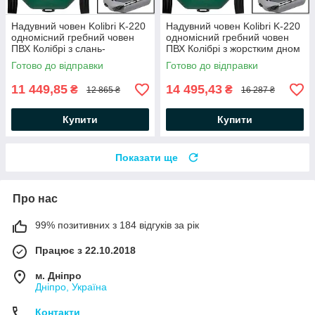
Надувний човен Kolibri K-220
Надувний човен Kolibri K-220
одномісний гребний човен
одномісний гребний човен
ПВХ Колібрі з слань-
ПВХ Колібрі з жорстким дном
килимком балон 34 ПВХ 950
- слань-книжкою балон 34
Готово до відправки
Готово до відправки
ПВХ 950
11 449,85
14 495,43
₴
₴
12 865 ₴
16 287 ₴
Купити
Купити
Показати ще
Про нас
99% позитивних з 184 відгуків за рік
Працює з 22.10.2018
м. Дніпро
Дніпро, Україна
Контакти