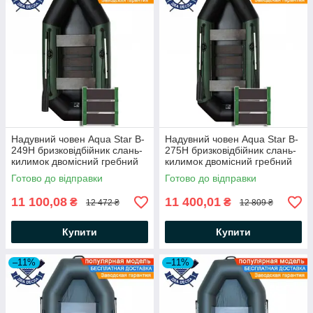
Надувний човен Aqua Star B-
Надувний човен Aqua Star B-
249Н бризковідбійник слань-
275Н бризковідбійник слань-
килимок двомісний гребний
килимок двомісний гребний
човен АкваСтар +комплект д/
човен АкваСтар +комплект д/
Готово до відправки
Готово до відправки
якоря на носі, балон 35
якоря на носі, балон 35
11 100,08
11 400,01
₴
₴
12 472 ₴
12 809 ₴
Купити
Купити
–11%
–11%