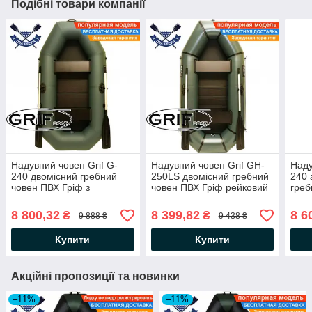
Подібні товари компанії
Надувний човен Grif G-
Надувний човен Grif GH-
Наду
240 двомісний гребний
250LS двомісний гребний
240 
човен ПВХ Гріф з
човен ПВХ Гріф рейковий
греб
рейковим настилом і
настил поворотні кочети
поле
поворотними кочетами
наст
8 800,32
8 399,82
8 6
₴
₴
9 888 ₴
9 438 ₴
Купити
Купити
Акційні пропозиції та новинки
–11%
–11%