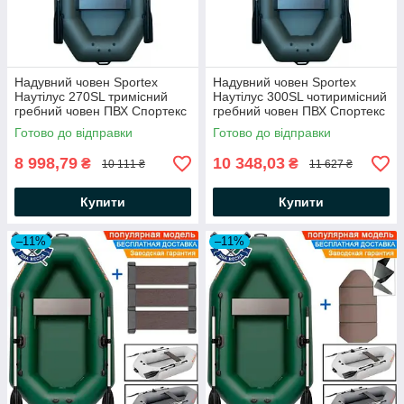
Надувний човен Sportex
Надувний човен Sportex
Наутілус 270SL тримісний
Наутілус 300SL чотиримісний
гребний човен ПВХ Спортекс
гребний човен ПВХ Спортекс
балони 37 слань-килимок
балони 37 слань-килимок
Готово до відправки
Готово до відправки
8 998,79
10 348,03
₴
₴
10 111 ₴
11 627 ₴
Купити
Купити
–11%
–11%