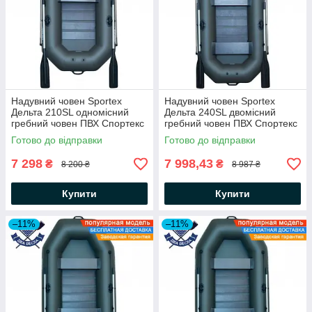
Надувний човен Sportex
Надувний човен Sportex
Дельта 210SL одномісний
Дельта 240SL двомісний
гребний човен ПВХ Спортекс
гребний човен ПВХ Спортекс
балони 34 слань-килимок
балони 34 слань-килимок без
Готово до відправки
Готово до відправки
весла
реєстрації
7 298
7 998,43
₴
₴
8 200 ₴
8 987 ₴
Купити
Купити
–11%
–11%