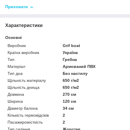
Приховати
Характеристики
Основні
Виробник
Grif boat
Країна виробник
Україна
Тип
Гребна
Матеріал
Армований ПВХ
Тип дна
Без настилу
Щільність матеріалу
650 г/м2
Щільність днища
650 г/м2
Довжина
270 см
Ширина
120 см
Діаметр балона
34 см
Кількість гермовідсіків
2
Пасажиромісткість
2
Тип сидіння
Жорстке