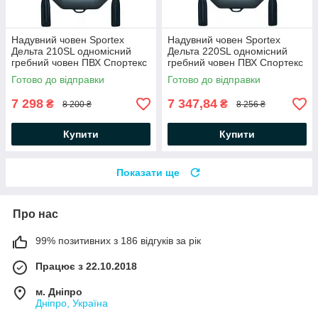
Надувний човен Sportex
Надувний човен Sportex
Дельта 210SL одномісний
Дельта 220SL одномісний
гребний човен ПВХ Спортекс
гребний човен ПВХ Спортекс
балони 34 слань-килимок
балони 34 слань-килимок
Готово до відправки
Готово до відправки
весла
весла
7 298
7 347,84
₴
₴
8 200 ₴
8 256 ₴
Купити
Купити
Показати ще
Про нас
99% позитивних з 186 відгуків за рік
Працює з 22.10.2018
м. Дніпро
Дніпро, Україна