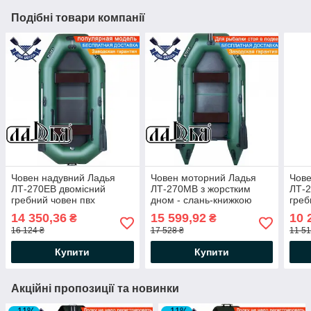
Подібні товари компанії
Човен надувний Ладья
Човен моторний Ладья
Чове
ЛТ-270ЕВ двомісний
ЛТ-270МВ з жорстким
ЛТ-2
гребний човен пвх
дном - слань-книжкою
греб
жорсткий пол-книжка
двомісний човен під
кили
14 350,36
15 599,92
10 
₴
₴
балони 37 сдвижн сід
двигун ПВХ човен Ладья
сід 
16 124 ₴
17 528 ₴
11 51
Купити
Купити
Акційні пропозиції та новинки