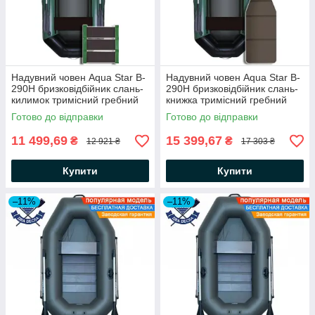
Надувний човен Aqua Star B-
Надувний човен Aqua Star B-
290Н бризковідбійник слань-
290Н бризковідбійник слань-
килимок тримісний гребний
книжка тримісний гребний
човен АкваСтар +комплект д/
човен АкваСтар + комплект д/
Готово до відправки
Готово до відправки
якоря на носі, балон 35
якоря на носі, балон 35
11 499,69
15 399,67
₴
₴
12 921 ₴
17 303 ₴
Купити
Купити
–11%
–11%