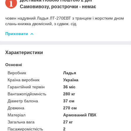
Самовивозу, розстрочки - немає
човен надувний Ладья ЛТ-270ЕВТ з транцем і жорстким дном
слань-книжка двомісний, з сдвиж. сід.
Приховати
Характеристики
Основні
Виробник
Ладья
Країна виробник
Україна
Гарантійний термін
36 міс
Вантажопідйомність
280 кг
Діаметр балона
37 см
Довжина
270 см
Матеріал
Армований ПВХ
Загальна вага
27 кг
Пасажиромісткість
2