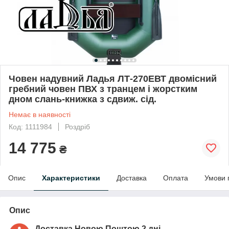
Човен надувний Ладья ЛТ-270ЕВТ двомісний
гребний човен ПВХ з транцем і жорстким
дном слань-книжка з сдвиж. сід.
Немає в наявності
Код: 1111984
Роздріб
14 775
₴
Опис
Характеристики
Доставка
Оплата
Умови 
Опис
Доставка Новою Поштою 2 дні