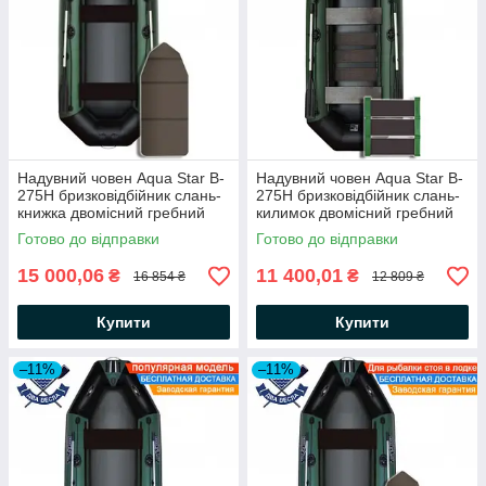
Надувний човен Aqua Star B-
Надувний човен Aqua Star B-
275Н бризковідбійник слань-
275Н бризковідбійник слань-
книжка двомісний гребний
килимок двомісний гребний
човен АкваСтар + комплект д/
човен АкваСтар +комплект д/
Готово до відправки
Готово до відправки
якоря на носі, балон 35
якоря на носі, балон 35
15 000,06
11 400,01
₴
₴
16 854 ₴
12 809 ₴
Купити
Купити
–11%
–11%