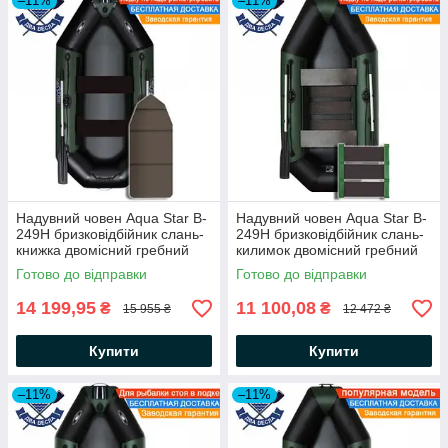
–11%
–11%
Надувний човен Aqua Star B-
Надувний човен Aqua Star B-
249Н бризковідбійник слань-
249Н бризковідбійник слань-
книжка двомісний гребний
килимок двомісний гребний
човен АкваСтар + комплект д/
човен АкваСтар +комплект д/
Готово до відправки
Готово до відправки
якоря на носі, балон 35
якоря на носі, балон 35
14 199,95
11 100,08
₴
₴
15 955 ₴
12 472 ₴
Купити
Купити
–11%
–11%