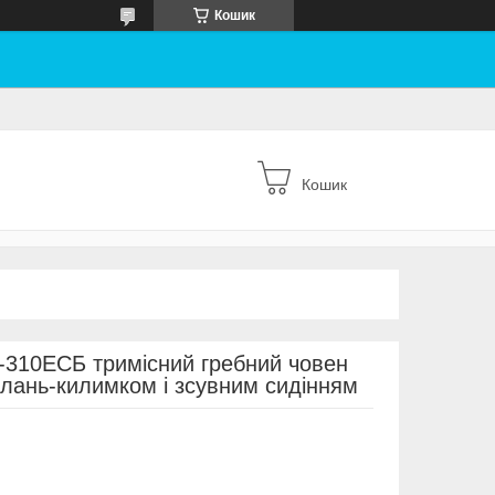
Кошик
Кошик
-310ЕСБ тримісний гребний човен
слань-килимком і зсувним сидінням