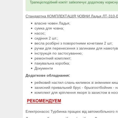
Трапецієподібний кокпіт забезпечує додаткову корисну 
Стандартна КОМПЛЕКТАЦІЯ ЧОВНИ Ладья ЛТ-310-
власне човен Ладья;
сумка для човна;
насос;
сидіння 2 шт.;
весла розбірні з поворотними кочетами 2 шт;
ручки для перенесення з загинами для намотува
інструкція по застосуванню;
ремонтний комплект;
пакувальна коробка;
Документи
Додаткове обладнання:
рейковий настил слань-килимок зі знімними киш
захисний привальний брус - брызгоотбойник - н
комплект для кріплення якоря із захистом в нос
Електронасос Турбинка працює від автомобільного 