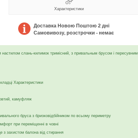
Характеристики
Доставка Новою Поштою 2 дні
Самовивозу, розстрочки - немає
 настилом слань-килимок тримісний, з привальным брусом і пересувним
вкладці Характеристики
 жовтий, камуфляж
вального бруса з бризковідбійником по всьому периметру
мфорт при переміщенні в човні
це з захистом балона від стирання