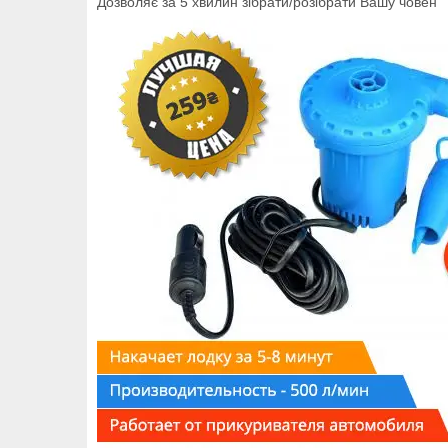
Дозволяє за 5 хвилин зібрати/розібрати Вашу човен