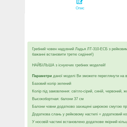
Опис
Гребний човен надувний Ладья ЛТ-310-ЕСБ з рейковим
бажанні встановити третю сидіння!)
НАЙБІЛЬША з існуючих гребних моделей!
Параметри
даної моделі Ви зможете переглянути на 
Базовий колір зелений
Колір під замовлення: світло-сірий, синій, червоний,
Высокобортная: балони 37 см
Балони човни додатково захищені широкою смугою при
Додаткова слань у рейковому настилі = додатковий ко
У носовій частині встановлено додаткове якірний кіль