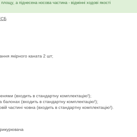
площу, а піднесена носова частина - відмінні ходові якості
ЕСБ
ння якірного каната 2 шт;
енями (входить в стандартну комплектацію!);
а балонах (входить в стандартну комплектацію!);
овій частині човна (входить в стандартну комплектацію!).
прикурювача