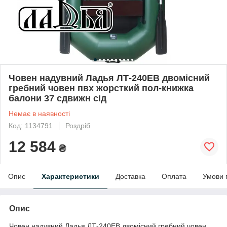
Човен надувний Ладья ЛТ-240ЕВ двомісний
гребний човен пвх жорсткий пол-книжка
балони 37 сдвижн сід
Немає в наявності
Код: 1134791
Роздріб
12 584
₴
Опис
Характеристики
Доставка
Оплата
Умови 
Опис
Човен надувний Ладья ЛТ-240ЕВ двомісний гребний човен