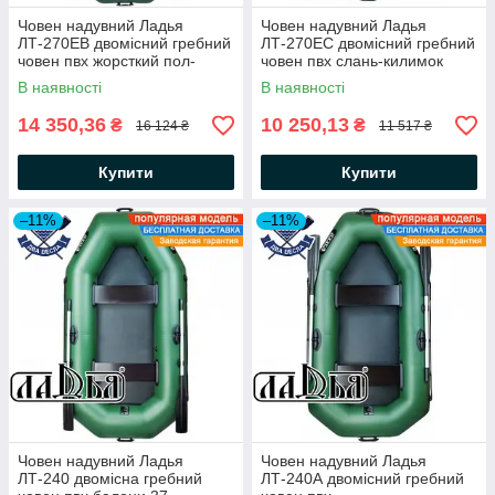
Човен надувний Ладья
Човен надувний Ладья
ЛТ-270ЕВ двомісний гребний
ЛТ-270ЕС двомісний гребний
човен пвх жорсткий пол-
човен пвх слань-килимок
книжка балони 37 сдвижн сід
балони 37 сдвиж сід човен
В наявності
В наявності
гумовий
14 350,36
10 250,13
₴
₴
16 124 ₴
11 517 ₴
Купити
Купити
–11%
–11%
Човен надувний Ладья
Човен надувний Ладья
ЛТ-240 двомісна гребний
ЛТ-240А двомісний гребний