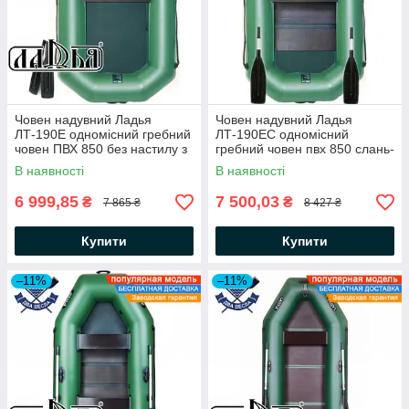
Човен надувний Ладья
Човен надувний Ладья
ЛТ-190Е одномісний гребний
ЛТ-190ЕС одномісний
човен ПВХ 850 без настилу з
гребний човен пвх 850 слань-
гребками і зсувним сидінням
килимок гребки пересувне
В наявності
В наявності
сидіння
6 999,85
7 500,03
₴
₴
7 865 ₴
8 427 ₴
Купити
Купити
–11%
–11%