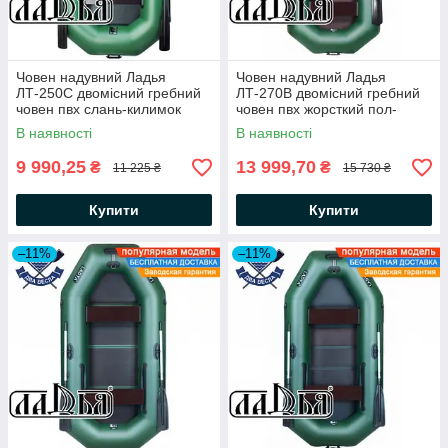
Човен надувний Ладья
Човен надувний Ладья
ЛТ-250С двомісний гребний
ЛТ-270В двомісний гребний
човен пвх слань-килимок
човен пвх жорсткий пол-
балони 37
книжка балони 37
В наявності
В наявності
9 990,25
13 999,70
₴
₴
11 225 ₴
15 730 ₴
Купити
Купити
–11%
–11%