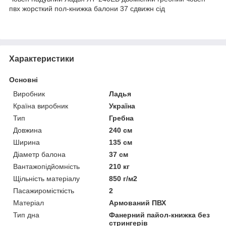
пвх жорсткий пол-книжка балони 37 сдвижн сід
Характеристики
Основні
Виробник
Ладья
Країна виробник
Україна
Тип
Гребна
Довжина
240 см
Ширина
135 см
Діаметр балона
37 см
Вантажопідйомність
210 кг
Щільність матеріалу
850 г/м2
Пасажиромісткість
2
Матеріал
Армований ПВХ
Тип дна
Фанерний пайол-книжка без
стрингерів