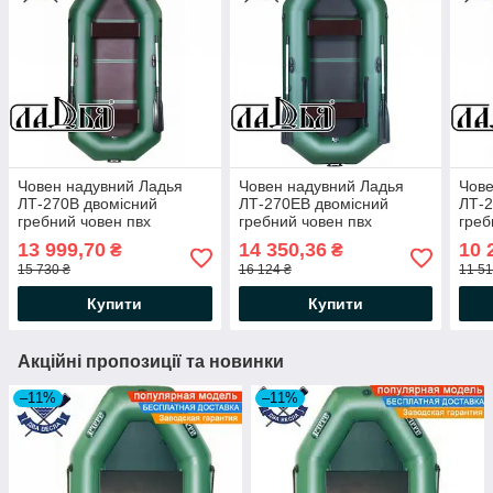
Човен надувний Ладья
Човен надувний Ладья
Чове
ЛТ-270В двомісний
ЛТ-270ЕВ двомісний
ЛТ-2
гребний човен пвх
гребний човен пвх
греб
жорсткий пол-книжка
жорсткий пол-книжка
кили
13 999,70
14 350,36
10 
₴
₴
балони 37
балони 37 сдвижн сід
сід 
15 730 ₴
16 124 ₴
11 51
Купити
Купити
Акційні пропозиції та новинки
–11%
–11%