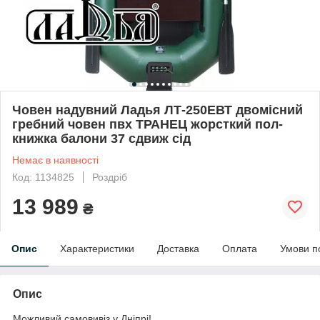
Човен надувний Ладья ЛТ-250ЕВТ двомісний
гребний човен пвх ТРАНЕЦ жорсткий пол-
книжка балони 37 сдвиж сід
Немає в наявності
Код: 1134825
Роздріб
13 989
₴
Опис
Характеристики
Доставка
Оплата
Умови п
Опис
Можливий самовивіз у Дніпрі!