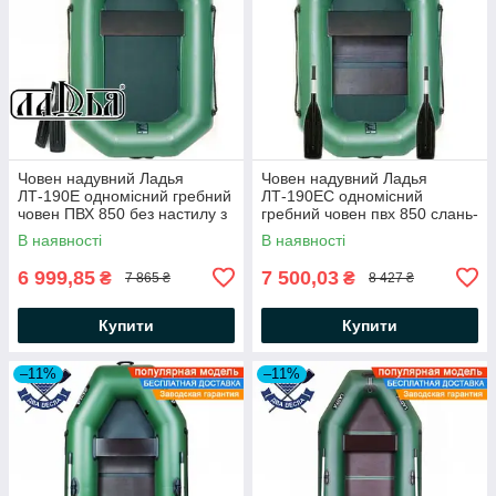
Човен надувний Ладья
Човен надувний Ладья
ЛТ-190Е одномісний гребний
ЛТ-190ЕС одномісний
човен ПВХ 850 без настилу з
гребний човен пвх 850 слань-
гребками і зсувним сидінням
килимок гребки пересувне
В наявності
В наявності
сидіння
6 999,85
7 500,03
₴
₴
7 865 ₴
8 427 ₴
Купити
Купити
–11%
–11%