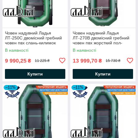
Човен надувний Ладья
Човен надувний Ладья
ЛТ-250С двомісний гребний
ЛТ-270В двомісний гребний
човен пвх слань-килимок
човен пвх жорсткий пол-
балони 37
книжка балони 37
В наявності
В наявності
9 990,25
13 999,70
₴
₴
11 225 ₴
15 730 ₴
Купити
Купити
–11%
–11%