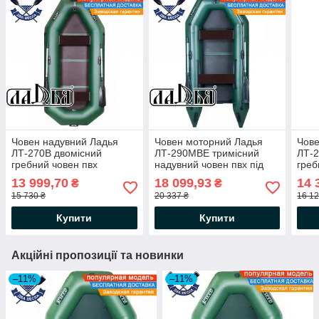
Човен надувний Ладья
Човен моторний Ладья
Чове
ЛТ-270В двомісний
ЛТ-290МВЕ тримісний
ЛТ-2
гребний човен пвх
надувний човен пвх під
греб
жорсткий пол-книжка
мотор жорсткий пол-
жорс
13 999,70
18 099,93
14 
₴
₴
балони 37
книжка сдвиж сід
бало
15 730 ₴
20 337 ₴
16 12
Купити
Купити
Акційні пропозиції та новинки
–11%
–11%