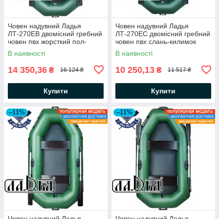
Човен надувний Ладья
Човен надувний Ладья
ЛТ-270ЕВ двомісний гребний
ЛТ-270ЕС двомісний гребний
човен пвх жорсткий пол-
човен пвх слань-килимок
книжка балони 37 сдвижн сід
балони 37 сдвиж сід човен
В наявності
В наявності
гумовий
14 350,36
10 250,13
₴
₴
16 124 ₴
11 517 ₴
Купити
Купити
–11%
–11%
Човен надувний Ладья
Човен надувний Ладья