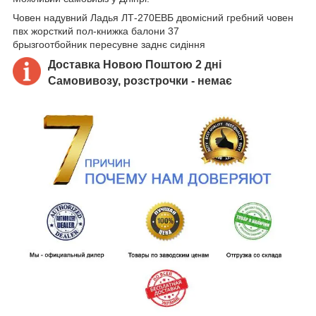
Човен надувний Ладья ЛТ-270ЕВБ двомісний гребний човен
пвх жорсткий пол-книжка балони 37
брызгоотбойник пересувне заднє сидіння
Доставка Новою Поштою 2 дні
Самовивозу, розстрочки - немає