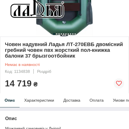
Човен надувний Ладья ЛТ-270ЕВБ двомісний
гребний човен пвх жорсткий пол-книжка
балони 37 брызгоотбойник
Немає в наявності
Код: 1134838
Роздріб
14 719
₴
Опис
Характеристики
Доставка
Оплата
Умови п
Опис
Можливий самовивіз у Дніпрі!