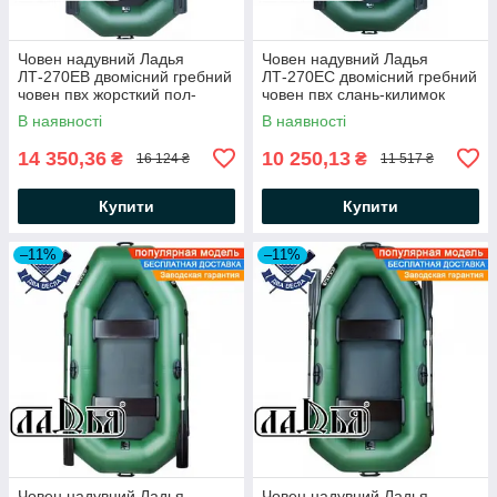
Човен надувний Ладья
Човен надувний Ладья
ЛТ-270ЕВ двомісний гребний
ЛТ-270ЕС двомісний гребний
човен пвх жорсткий пол-
човен пвх слань-килимок
книжка балони 37 сдвижн сід
балони 37 сдвиж сід човен
В наявності
В наявності
гумовий
14 350,36
10 250,13
₴
₴
16 124 ₴
11 517 ₴
Купити
Купити
–11%
–11%
Човен надувний Ладья
Човен надувний Ладья