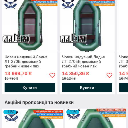
Човен надувний Ладья
Човен надувний Ладья
Чове
ЛТ-270В двомісний
ЛТ-270ЕВ двомісний
ЛТ-3
гребний човен пвх
гребний човен пвх
греб
жорсткий пол-книжка
жорсткий пол-книжка
жорс
13 999,70
14 350,36
14 
₴
₴
балони 37
балони 37 сдвижн сід
15 730 ₴
16 124 ₴
16 74
Купити
Купити
Акційні пропозиції та новинки
–11%
–11%