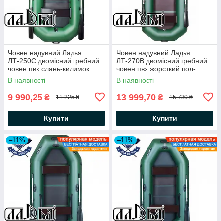
Човен надувний Ладья
Човен надувний Ладья
ЛТ-250С двомісний гребний
ЛТ-270В двомісний гребний
човен пвх слань-килимок
човен пвх жорсткий пол-
балони 37
книжка балони 37
В наявності
В наявності
9 990,25
13 999,70
₴
₴
11 225 ₴
15 730 ₴
Купити
Купити
–11%
–11%