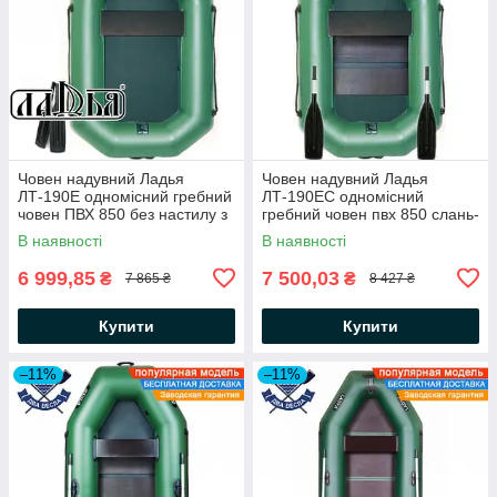
Човен надувний Ладья
Човен надувний Ладья
ЛТ-190Е одномісний гребний
ЛТ-190ЕС одномісний
човен ПВХ 850 без настилу з
гребний човен пвх 850 слань-
гребками і зсувним сидінням
килимок гребки пересувне
В наявності
В наявності
сидіння
6 999,85
7 500,03
₴
₴
7 865 ₴
8 427 ₴
Купити
Купити
–11%
–11%