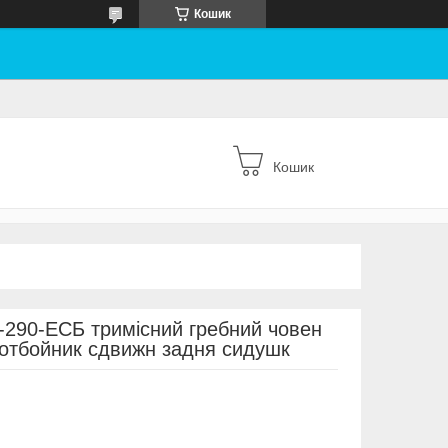
Кошик
Кошик
-290-ЕСБ тримісний гребний човен
оотбойник сдвижн задня сидушк