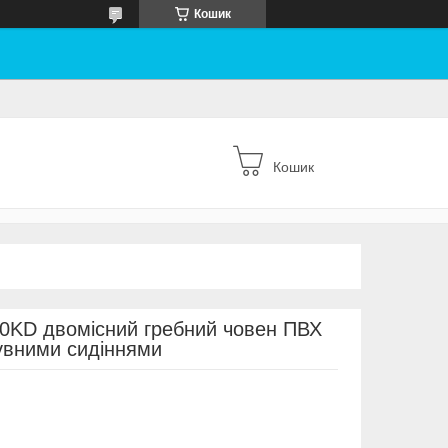
Кошик
Кошик
60KD двомісний гребний човен ПВХ
сувними сидіннями