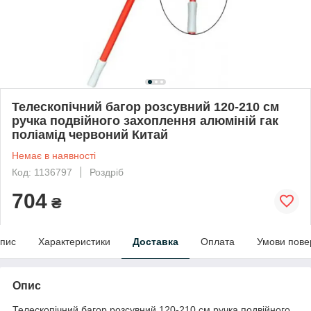
Телескопічний багор розсувний 120-210 см
ручка подвійного захоплення алюміній гак
поліамід червоний Китай
Немає в наявності
Код: 1136797
Роздріб
704
₴
пис
Характеристики
Доставка
Оплата
Умови пове
Опис
Телескопічний багор розсувний 120-210 см ручка подвійного