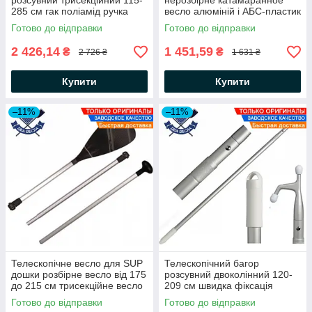
розсувний трисекційний 115-
нерозбірне катамаранное
285 см гак поліамід ручка
весло алюміній і АБС-пластик
алюміній 34.460.00 Osculati
34.470.01 Osculati Італія
Готово до відправки
Готово до відправки
2 426,14
1 451,59
₴
₴
2 726 ₴
1 631 ₴
Купити
Купити
–11%
–11%
Телескопічне весло для SUP
Телескопічний багор
дошки розбірне весло від 175
розсувний двоколінний 120-
до 215 см трисекційне весло
209 см швидка фіксація
2-в-1 Osculati 34.474.00
алюміній 34.915.41 Osculati
Готово до відправки
Готово до відправки
Італія