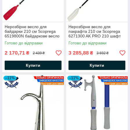
Нерозбірне весло для
Нерозбірне весло для
байдарки 210 см Scoprega
пакрафта 210 см Scoprega
6519800N байдаркове весло
6271300 AK PRO 210 шафт
для каяка дюралюміній АБС-
32 пакрафтове весло для
Готово до відправки
Готово до відправки
пластик
рафтингу весло для каякингу
2 170,71
3 285,88
₴
₴
2 439 ₴
3 692 ₴
Купити
Купити
–11%
–11%