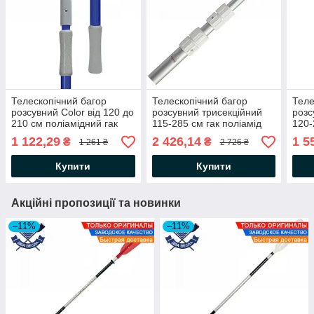
Телескопічний багор
Телескопічний багор
Теле
розсувний Color від 120 до
розсувний трисекційний
розс
210 см поліамідний гак
115-285 см гак поліамід
120-
ручка алюміній 34.458.81
ручка алюміній 34.460.00
фікс
1 122,29
2 426,14
1 5
₴
₴
1 261 ₴
2 726 ₴
Osculati
Osculati
34.9
Купити
Купити
Акційні пропозиції та новинки
–11%
–11%