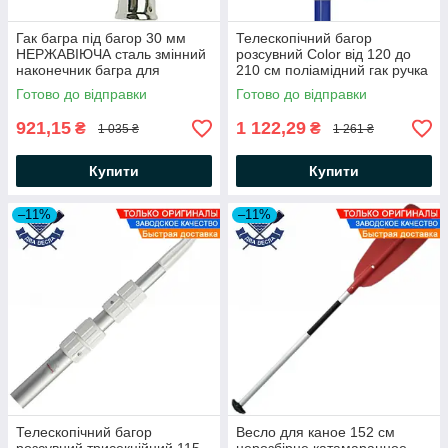
Гак багра під багор 30 мм
Телескопічний багор
НЕРЖАВІЮЧА сталь змінний
розсувний Color від 120 до
наконечник багра для
210 см поліамідний гак ручка
жердини багра для човна
алюміній 34.458.81 Osculati
Готово до відправки
Готово до відправки
34.171.35 Osculati
921,15
1 122,29
₴
₴
1 035 ₴
1 261 ₴
Купити
Купити
–11%
–11%
Телескопічний багор
Весло для каное 152 см