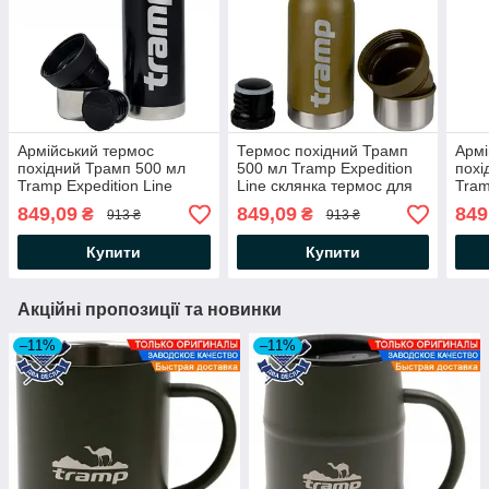
Армійський термос
Термос похідний Трамп
Армі
похідний Трамп 500 мл
500 мл Tramp Expedition
похі
Tramp Expedition Line
Line склянка термос для
Tram
склянка термос для чаю
чаю кави армійський
скля
849,09
849,09
849
₴
₴
913 ₴
913 ₴
кави термос із
термос із нержавіючої
кави
нержавіючої сталі Чорний
сталі Оливковий
нерж
Купити
Купити
Акційні пропозиції та новинки
–11%
–11%