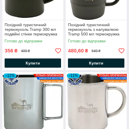
Похідний туристичний
Похідний туристичний
термокухоль Tramp 300 мл
термокухоль з напувалкою
подвійні стінки термокружка
Tramp 500 мл термокружка
для кави чаю термокухоль
для кави чаю термосклянка
Готово до відправки
Готово до відправки
термос з нержавіючої сталі
термокухоль з нержавіючої
сталі
356
480,60
₴
₴
400 ₴
540 ₴
Купити
Купити
–11%
–11%