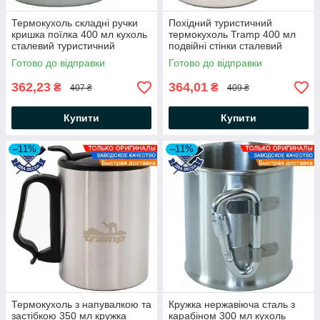
Термокухоль складні ручки
Похідний туристичний
кришка поїлка 400 мл кухоль
термокухоль Tramp 400 мл
сталевий туристичний
подвійні стінки сталевий
похідний термокухоль зі сталі
термокухоль для кави чаю
Готово до відправки
Готово до відправки
Металік
термокухоль з нержавіючої
сталі
362,23
364,01
₴
₴
407 ₴
409 ₴
Купити
Купити
–11%
–11%
Термокухоль з напувалкою та
Кружка нержавіюча сталь з
застібкою 350 мл кружка
карабіном 300 мл кухоль