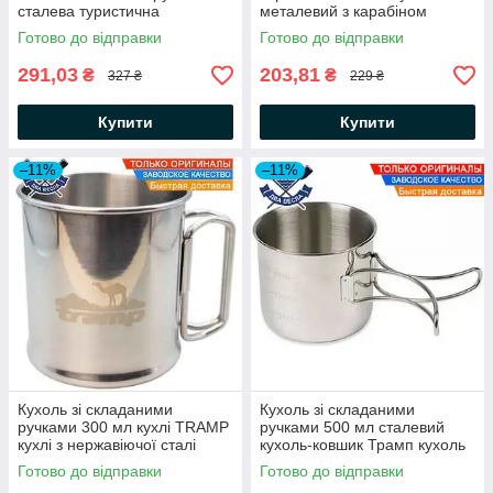
сталева туристична
металевий з карабіном
термосклянка похідний
кухоль нержавіюча сталь сіра
Готово до відправки
Готово до відправки
термокухоль зі сталі
нержавіючої
291,03
203,81
₴
₴
327 ₴
229 ₴
Купити
Купити
–11%
–11%
Кухоль зі складаними
Кухоль зі складаними
ручками 300 мл кухлі TRAMP
ручками 500 мл сталевий
кухлі з нержавіючої сталі
кухоль-ковшик Трамп кухоль
кухоль сталевий туристичний
з нержавіючої сталі кухоль
Готово до відправки
Готово до відправки
Tramp
сталевий туристичний Tramp