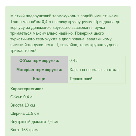
Місткий подарунковий термокухоль з подвійними стінками
Tramp має об'єм 0,4 л і велику зручну ручку. Приєднана до
корпусу за допомогою кругового зварювання ручка
тримається максимально надійно. Поверхня цього
туристичного термокухля відполірована, завдяки чому
вимити його дуже легко. І, звичайно, термокружка чудово
тримає тепло!
Об'єм термокружки:
0,4 л
Матеріал термокружки:
Харчова нержавіюча сталь
Колір:
Теракотовий
Характеристики:
Об'єм: 0,4 л
Висота 10 см
Ширина 11,5 см
Внутрішній діаметр 7,6 см
Вага: 153 грама