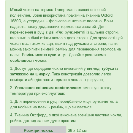
М'який чохол на термос Tramp має в основі спінений
поліетилен. Зовні використана практична тканина Oxford
1680D, а усередині – фольговане неткане полотно. Вони
надають чохлу додаткових термовластивостей. Для
перенесення в руці є дві м'які ручки-петлі із щільної стропи,
що вшиті в бічні стінки чохла з двох сторін. Для зручності цей
чохол має також кільця, вшиті над ручками зі стропи, на які
можна закріпити знімний ремінь для перенесення термоса на
плечі. Ремінь можна купити тут. Давайте розглянемо
особливості чохла
:
1. Доступ до середини чохла виконаний у вигляді
тубуса із
затяжкою на шнурку
. Така конструкція дозволяє легко
поміщати або діставати термос з чохла - це зручно;
2.
Утеплення спіненим поліетиленом
зменшує втрату
температури при експлуатації;
3. Для перенесення в руці передбачено міцні ручки-петлі, а
для носіння на плечі - ремінь, що знімається.
4. Тканина Оксфорд, з якої виконана зовнішня частина чохла,
робить догляд за ним дуже простим.
Розміри чохла:
39 х 12 см