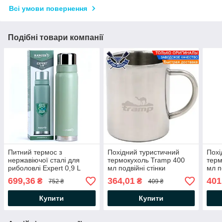
Всі умови повернення
Подібні товари компанії
Питний термос з
Похідний туристичний
Похі
нержавіючої сталі для
термокухоль Tramp 400
терм
риболовлі Expert 0,9 L
мл подвійні стінки
мл п
термос для чаю
сталевий термокухоль для
терм
699,36
364,01
401
₴
₴
752 ₴
409 ₴
металевий термос для
кави чаю термокухоль з
терм
кави сталь + харчовий
нержавіючої сталі
нерж
Купити
Купити
пластик