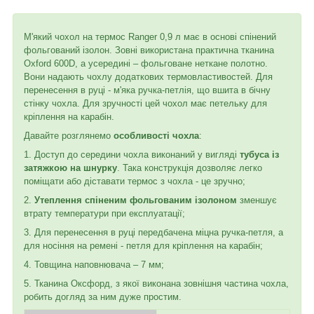
М'який чохол на термос Ranger 0,9 л має в основі спінений
фольгований ізолон. Зовні використана практична тканина
Oxford 600D, а усередині – фольговане неткане полотно.
Вони надають чохлу додаткових термовластивостей. Для
перенесення в руці - м'яка ручка-петлія, що вшита в бічну
стінку чохла. Для зручності цей чохол має петельку для
кріплення на карабін.
Давайте розглянемо
особливості чохла
:
1. Доступ до середини чохла виконаний у вигляді
тубуса із
затяжкою на шнурку
. Така конструкція дозволяє легко
поміщати або діставати термос з чохла - це зручно;
2.
Утеплення спіненим фольгованим ізолоном
зменшує
втрату температури при експлуатації;
3. Для перенесення в руці передбачена міцна ручка-петля, а
для носіння на ремені - петля для кріплення на карабін;
4. Товщина наповнювача – 7 мм;
5. Тканина Оксфорд, з якої виконана зовнішня частина чохла,
робить догляд за ним дуже простим.