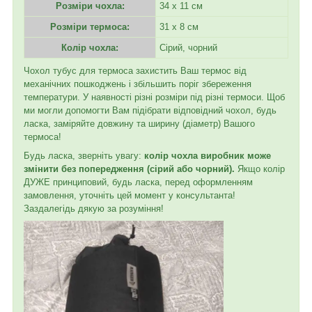
Розміри чохла:
34 х 11 см
Розміри термоса:
31 х 8 см
Колір чохла:
Сірий, чорний
Чохол тубус для термоса захистить Ваш термос від
механічних пошкоджень і збільшить поріг збереження
температури. У наявності різні розміри під різні термоси. Щоб
ми могли допомогти Вам підібрати відповідний чохол, будь
ласка, заміряйте довжину та ширину (діаметр) Вашого
термоса!
Будь ласка, зверніть увагу:
колір чохла виробник може
змінити без попередження (сірий або чорний).
Якщо колір
ДУЖЕ принциповий, будь ласка, перед оформленням
замовлення, уточніть цей момент у консультанта!
Заздалегідь дякую за розуміння!