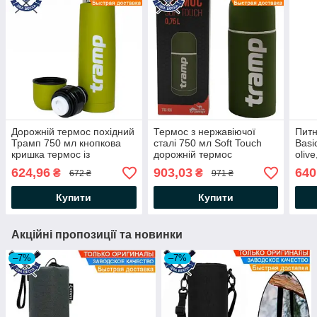
Дорожній термос похідний
Термос з нержавіючої
Пит
Трамп 750 мл кнопкова
сталі 750 мл Soft Touch
Basi
кришка термос із
дорожній термос
oliv
нержавіючої сталі склянка
Трамп термоси для пиття
терм
624,96
903,03
640
₴
₴
672 ₴
971 ₴
термос для чаю
склянка термос для чаю
терм
нержавіюча сталь/пластик
Колір Хакі
питн
Купити
Купити
Акційні пропозиції та новинки
–7%
–7%