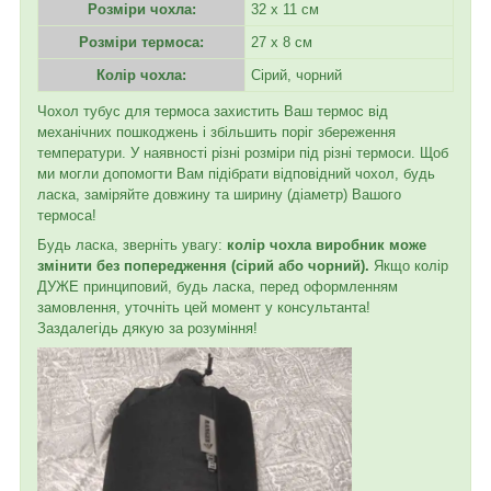
Розміри чохла:
32 х 11 см
Розміри термоса:
27 х 8 см
Колір чохла:
Сірий, чорний
Чохол тубус для термоса захистить Ваш термос від
механічних пошкоджень і збільшить поріг збереження
температури. У наявності різні розміри під різні термоси. Щоб
ми могли допомогти Вам підібрати відповідний чохол, будь
ласка, заміряйте довжину та ширину (діаметр) Вашого
термоса!
Будь ласка, зверніть увагу:
колір чохла виробник може
змінити без попередження (сірий або чорний).
Якщо колір
ДУЖЕ принциповий, будь ласка, перед оформленням
замовлення, уточніть цей момент у консультанта!
Заздалегідь дякую за розуміння!