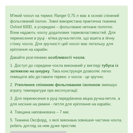
М'який чохол на термос Ranger 0,75 л має в основі спінений
фольгований ізолон. Зовні використана практична тканина
Oxford 600D, а усередині – фольговане неткане полотно.
Вони надають чохлу додаткових термовластивостей. Для
перенесення в руці - м'яка ручка-петлія, що вшита в бічну
стінку чохла. Для зручності цей чохол має петельку для
кріплення на карабін.
Давайте розглянемо
особливості чохла
:
1. Доступ до середини чохла виконаний у вигляді
тубуса із
затяжкою на шнурку
. Така конструкція дозволяє легко
поміщати або діставати термос з чохла - це зручно;
2.
Утеплення спіненим фольгованим ізолоном
зменшує
втрату температури при експлуатації;
3. Для перенесення в руці передбачена міцна ручка-петля, а
для носіння на ремені - петля для кріплення на карабін;
4. Товщина наповнювача – 7 мм;
5. Тканина Оксфорд, з якої виконана зовнішня частина чохла,
робить догляд за ним дуже простим.