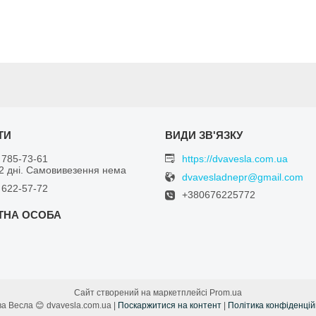
 785-73-61
https://dvavesla.com.ua
 2 дні. Самовивезення нема
dvavesladnepr@gmail.com
 622-57-72
+380676225772
Сайт створений на маркетплейсі
Prom.ua
😊 Два Весла 😊 dvavesla.com.ua |
Поскаржитися на контент
|
Політика конфіденцій