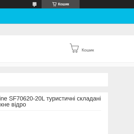
Кошик
Кошик
ine SF70620-20L туристичні складані
кне відро