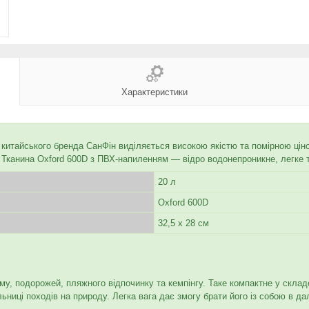
Характеристики
 китайського бренда СанФін виділяється високою якістю та помірною ціно
. Тканина Oxford 600D з ПВХ-напиленням — відро водонепроникне, легке 
20 л
Oxford 600D
32,5 х 28 см
зму, подорожей, пляжного відпочинку та кемпінгу. Таке компактне у скла
ьниці походів на природу. Легка вага дає змогу брати його із собою в 