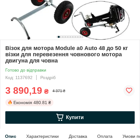
Візок для мотора Module а0 Auto 48 до 50 кг
візки для перевезення човнового мотора
двигуна для човна
Готово до відправки
Код: 1137692
Роздріб
3 890,19
₴
4 371 ₴
Економія
480.81 ₴
Купити
Опис
Характеристики
Доставка
Оплата
Умови п