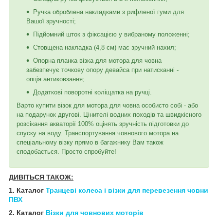
Ручка оброблена накладками з рифленої гуми для
Вашої зручності;
Підйомний шток з фіксацією у вибраному положенні;
Стовщена накладка (4,8 см) має зручний нахил;
Опорна планка візка для мотора для човна
забезпечує точкову опору девайса при натисканні -
опція антиковзання;
Додаткові поворотні коліщатка на ручці.
Варто купити візок для мотора для човна особисто собі - або
на подарунок другові. Цінителі водних походів та швидкісного
розсікання акваторії 100% оцінять зручність підготовки до
спуску на воду. Транспортування човнового мотора на
спеціальному візку прямо в багажнику Вам також
сподобається. Просто спробуйте!
ДИВІТЬСЯ ТАКОЖ:
1. Каталог
Транцеві колеса і візки для перевезення човни
ПВХ
2. Каталог
Візки для човнових моторів