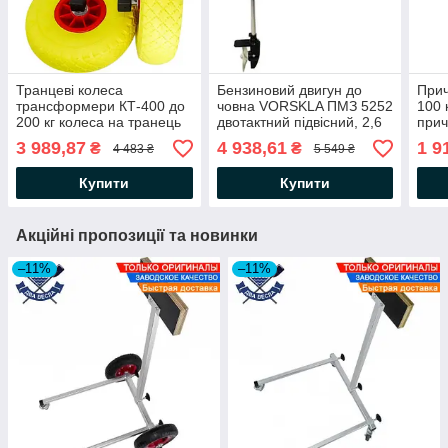
Транцеві колеса
Бензиновий двигун до
Прич
трансформери КТ-400 до
човна VORSKLA ПМЗ 5252
100 
200 кг колеса на транець
двотактний підвісний, 2,6
прич
НЕРЖАВІЙКА
кВт, 3,53 л. с.
човн
3 989,87
4 938,61
1 9
₴
₴
4 483 ₴
5 549 ₴
проколобезпечні швидка
фарк
фіксація самоутримуючий
Купити
Купити
штифт
Акційні пропозиції та новинки
–11%
–11%