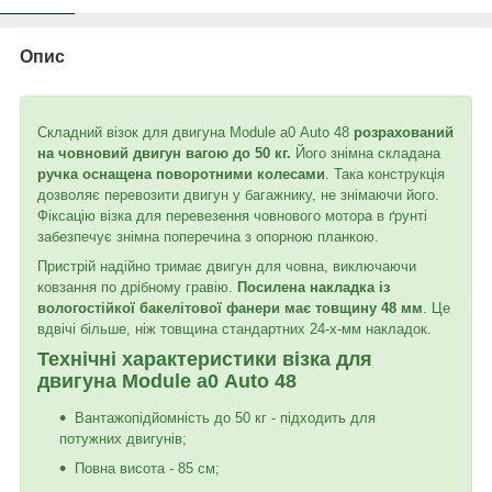
Опис
Складний візок для двигуна Module а0 Auto 48
розрахований
на човновий двигун вагою до 50 кг.
Його знімна складана
ручка оснащена поворотними колесами
. Така конструкція
дозволяє перевозити двигун у багажнику, не знімаючи його.
Фіксацію візка для перевезення човнового мотора в ґрунті
забезпечує знімна поперечина з опорною планкою.
Пристрій надійно тримає двигун для човна, виключаючи
ковзання по дрібному гравію.
Посилена накладка із
вологостійкої бакелітової фанери має товщину 48 мм
. Це
вдвічі більше, ніж товщина стандартних 24-х-мм накладок.
Технічні характеристики візка для
двигуна Module а0 Auto 48
Вантажопідйомність до 50 кг - підходить для
потужних двигунів;
Повна висота - 85 см;