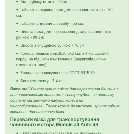
Хід підйому штока - 23 см;
Габаритна ширина візка для човнового мотора - 50
см;
Габаритна довжина виробу - 55 см;
Висота візка для перевезення двигуна з піднятою
ручкою - 99 см;
Висота з опущеною ручкою - 70 см;
Колеса пневматичні 26х8,5х2 см, з 4-ма шарами
корду, на підшипниках кочення (шарикопідшипник
голчастого типу)
Заводська оцинкування за ГОСТ 5915-70
Вага комплекту - 7,4 кг
Важливо
! Хочете купити візок для перевезення двигуна з
антипроколовими колесами? Телефонуйте: за невелику
доплату ми замінимо надувні колеса на
пінополіуретанові. Також можна дозамовити зручне знімне
кріплення для паливного бака.
Переваги візка для транспортування
човнового мотора Module а0 Auto 48
Складна ручка фіксується в 2-х положеннях;