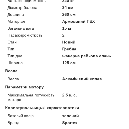
Вантажопідйомність
220 кг
Діаметр балона
34 см
Довжина
260 см
Матеріал
Армований ПВХ
Загальна вага
15 кг
Пасажиромісткість
2
Стан
Новий
Тип
Гребна
Тип дна
Фанерна рейкова слань
Ширина
125 см
Весла
Весла
Алюмінієвий сплав
Параметри мотору
Максимальна потужність
2.5 к. с.
мотора
Користувальницькі характеристики
Базовий колір
зелений
Бренд
Sportex