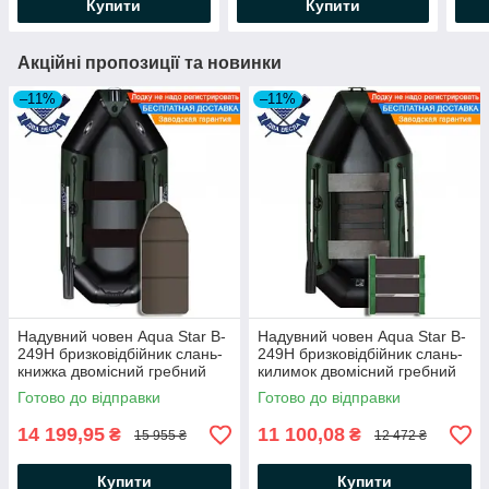
Купити
Купити
Акційні пропозиції та новинки
–11%
–11%
Надувний човен Aqua Star B-
Надувний човен Aqua Star B-
249Н бризковідбійник слань-
249Н бризковідбійник слань-
книжка двомісний гребний
килимок двомісний гребний
човен АкваСтар + комплект д/
човен АкваСтар +комплект д/
Готово до відправки
Готово до відправки
якоря на носі, балон 35
якоря на носі, балон 35
14 199,95
11 100,08
₴
₴
15 955 ₴
12 472 ₴
Купити
Купити