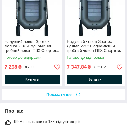
Надувний човен Sportex
Надувний човен Sportex
Дельта 210SL одномісний
Дельта 220SL одномісний
гребний човен ПВХ Спортекс
гребний човен ПВХ Спортекс
балони 34 слань-килимок
балони 34 слань-килимок
Готово до відправки
Готово до відправки
весла
весла
7 298
7 347,84
₴
₴
8 200 ₴
8 256 ₴
Купити
Купити
Показати ще
Про нас
99% позитивних з 184 відгуків за рік