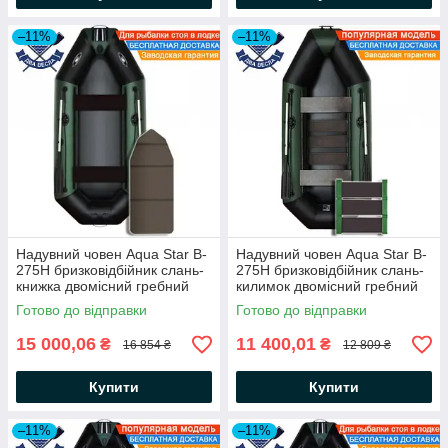
–11%
–11%
Надувний човен Aqua Star B-
Надувний човен Aqua Star B-
275Н бризковідбійник слань-
275Н бризковідбійник слань-
книжка двомісний гребний
килимок двомісний гребний
човен АкваСтар + комплект д/
човен АкваСтар +комплект д/
Готово до відправки
Готово до відправки
якоря на носі, балон 35
якоря на носі, балон 35
15 000,06
11 400,01
₴
₴
16 854 ₴
12 809 ₴
Купити
Купити
–11%
–11%