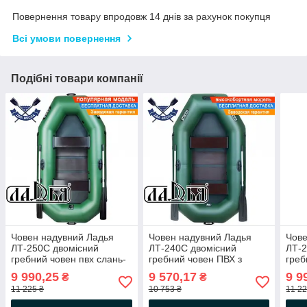
Повернення товару впродовж 14 днів за рахунок покупця
Всі умови повернення
Подібні товари компанії
Човен надувний Ладья
Човен надувний Ладья
Чове
ЛТ-250С двомісний
ЛТ-240С двомісний
ЛТ-2
гребний човен пвх слань-
гребний човен ПВХ з
греб
килимок балони 37
слань-килимком балони
слан
9 990,25
9 570,17
9 9
₴
₴
37 без реєстрації
37 б
11 225 ₴
10 753 ₴
11 22