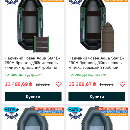
Надувний човен Aqua Star B-
Надувний човен Aqua Star B-
290Н бризковідбійник слань-
290Н бризковідбійник слань-
килимок тримісний гребний
книжка тримісний гребний
човен АкваСтар +комплект д/
човен АкваСтар + комплект д/
Готово до відправки
Готово до відправки
якоря на носі, балон 35
якоря на носі, балон 35
11 499,69
15 399,67
₴
₴
12 921 ₴
17 303 ₴
Купити
Купити
–11%
–11%