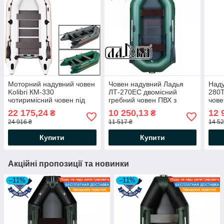
Моторний надувний човен
Човен надувний Ладья
Наду
Kolibri КМ-330
ЛТ-270ЕС двомісний
280T
чотиримісний човен під
гребний човен ПВХ з
чове
двигун ПВХ човен Колібрі з
слань-килимком і зсувним
кріп
22 175,24
10 250,13
12 
₴
₴
слань-килимком, балон 42
сидінням
слан
24 916 ₴
11 517 ₴
14 52
Купити
Купити
Акційні пропозиції та новинки
–11%
–11%