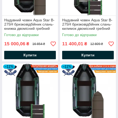
Надувний човен Aqua Star B-
Надувний човен Aqua Star B-
275Н бризковідбійник слань-
275Н бризковідбійник слань-
книжка двомісний гребний
килимок двомісний гребний
човен АкваСтар + комплект д/
човен АкваСтар +комплект д/
Готово до відправки
Готово до відправки
якоря на носі, балон 35
якоря на носі, балон 35
15 000,06
11 400,01
₴
₴
16 854 ₴
12 809 ₴
Купити
Купити
–11%
–11%