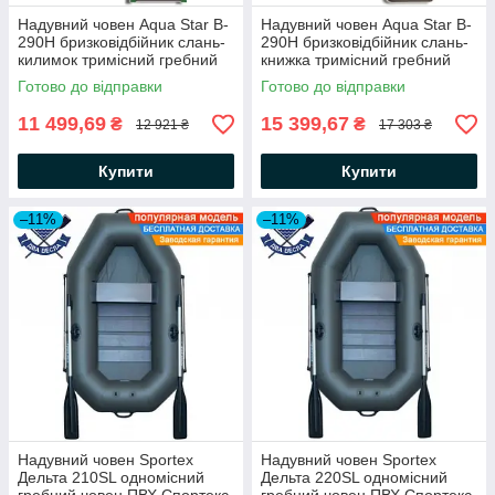
Надувний човен Aqua Star B-
Надувний човен Aqua Star B-
290Н бризковідбійник слань-
290Н бризковідбійник слань-
килимок тримісний гребний
книжка тримісний гребний
човен АкваСтар +комплект д/
човен АкваСтар + комплект д/
Готово до відправки
Готово до відправки
якоря на носі, балон 35
якоря на носі, балон 35
11 499,69
15 399,67
₴
₴
12 921 ₴
17 303 ₴
Купити
Купити
–11%
–11%
Надувний човен Sportex
Надувний човен Sportex
Дельта 210SL одномісний
Дельта 220SL одномісний