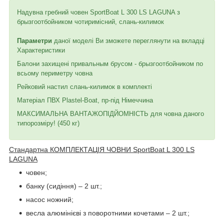
Надувна гребний човен SportBoat L 300 LS LAGUNA з
брызгоотбойником чотиримісний, слань-килимок
Параметри
даної моделі Ви зможете переглянути на вкладці
Характеристики
Балони захищені привальным брусом - брызгоотбойником по
всьому периметру човна
Рейковий настил слань-килимок в комплекті
Матеріал ПВХ Plastel-Boat, пр-під Німеччина
МАКСИМАЛЬНА ВАНТАЖОПІДЙОМНІСТЬ для човна даного
типорозміру! (450 кг)
Стандартна КОМПЛЕКТАЦІЯ ЧОВНИ SportBoat L 300 LS
LAGUNA
човен;
банку (сидіння) – 2 шт.;
насос ножний;
весла алюмінієві з поворотними кочетами – 2 шт.;