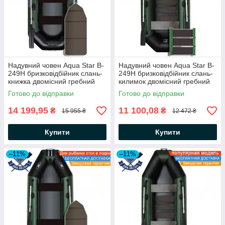
Надувний човен Aqua Star B-
Надувний човен Aqua Star B-
249Н бризковідбійник слань-
249Н бризковідбійник слань-
книжка двомісний гребний
килимок двомісний гребний
човен АкваСтар + комплект д/
човен АкваСтар +комплект д/
Готово до відправки
Готово до відправки
якоря на носі, балон 35
якоря на носі, балон 35
14 199,95
11 100,08
₴
₴
15 955 ₴
12 472 ₴
Купити
Купити
–11%
–11%