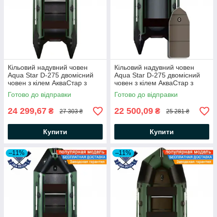
Кільовий надувний човен
Кільовий надувний човен
Aqua Star D-275 двомісний
Aqua Star D-275 двомісний
човен з кілем АкваСтар з
човен з кілем АкваСтар з
жорстким дном зі
слань-книжкою зсувні сидіння
Готово до відправки
Готово до відправки
стрингерами зсувні сидіння
отвір для клапана кильсона
24 299,67
22 500,09
₴
₴
27 303 ₴
25 281 ₴
Купити
Купити
–11%
–11%