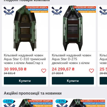
Кільовий надувний човен
Кільовий надувний човен
Кіль
Aqua Star C-310 тримісний
Aqua Star D-275
Aqua
човен з кілем АкваСтар з
двомісний човен з кілем
чове
жорстким дном і
АкваСтар з жорстким дном
жорс
30 999,59
24 299,67
25 
₴
₴
посиленнями під
зі стрингерами зсувні
стри
34 831 ₴
27 303 ₴
28 65
кильсоном, балон 43
сидіння
сиді
Купити
Купити
Акційні пропозиції та новинки
–11%
–11%