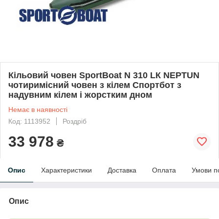
Кільовий човен SportBoat N 310 LК NEPTUN
чотиримісний човен з кілем Спортбот з
надувним кілем і жорстким дном
Немає в наявності
Код: 1113952
Роздріб
33 978
₴
Опис
Характеристики
Доставка
Оплата
Умови п
Опис