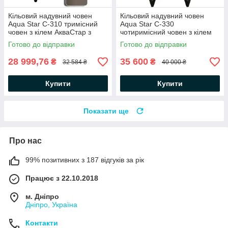
Кільовий надувний човен
Кільовий надувний човен
Aqua Star C-310 тримісний
Aqua Star C-330
човен з кілем АкваСтар з
чотиримісний човен з кілем
слань-книжкою і
АкваСтар з жорстким дном і
Готово до відправки
Готово до відправки
посиленнями під кильсоном,
посиленнями під кильсоном,
балон 43
балон 43
28 999,76
35 600
₴
₴
32 584 ₴
40 000 ₴
Купити
Купити
Показати ще
Про нас
99% позитивних з 187 відгуків за рік
Працює з 22.10.2018
м. Дніпро
Дніпро, Україна
Контакти