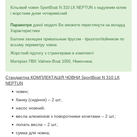
Кільовий човен SportBoat N 310 LК NEPTUN з надувним кілем
і жорстким дном чотиримісний
Параметри
даної моделі Ви зможете переглянути на вкладці
Характеристики
Балони захищені привальным брусом - брызгоотбойником по
всьому периметру човна
Жорсткий підлогу з стрингерами в комплекті
Матеріал ПВХ Valmex-Boat 1050, Німеччина
Стандартна КОМПЛЕКТАЦІЯ ЧОВНИ SportBoat N 310 LК
NEPTUN
човен;
банку (сидіння) – 2 шт.;
насос ножний;
весла алюмінієві з поворотними кочетами – 2 шт.;
лопать весла – 2 шт.;
сумка для човна;