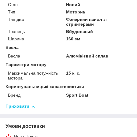
Стан
Новий
Тип
Моторна
Тип дна
Фанерний пайол зі
стрингерами
Транець
Вбудований
Ширина
160 см
Весла
Весла
Алюмінієвий сплав
Параметри мотору
Максимальна потужність
15 к. с.
мотора
Користувальницькі характеристики
Бренд
Sport Boat
Приховати
Умови доставки
Нова Пошта