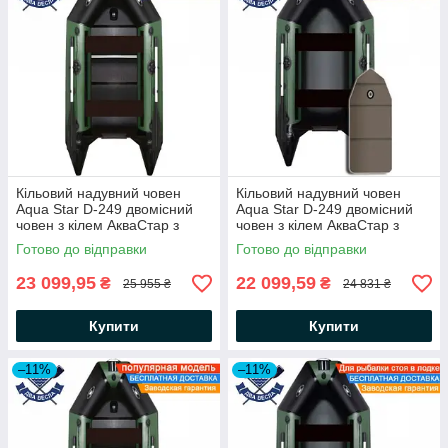
Кільовий надувний човен
Кільовий надувний човен
Aqua Star D-249 двомісний
Aqua Star D-249 двомісний
човен з кілем АкваСтар з
човен з кілем АкваСтар з
жорстким дном зі
слань-книжкою зсувні сидіння
Готово до відправки
Готово до відправки
стрингерами зсувні сидіння
отвір для клапана кильсона
23 099,95
22 099,59
₴
₴
25 955 ₴
24 831 ₴
Купити
Купити
–11%
–11%