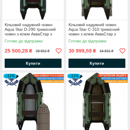
Кільовий надувний човен
Кільовий надувний човен
Aqua Star D-290 тримісний
Aqua Star C-310 тримісний
човен з кілем АкваСтар з
човен з кілем АкваСтар з
жорстким дном зі
жорстким дном і
Готово до відправки
Готово до відправки
стрингерами зсувні сидіння
посиленнями під кильсоном,
балон 43
25 500,28
30 999,59
₴
₴
28 652 ₴
34 831 ₴
Купити
Купити
–11%
–11%